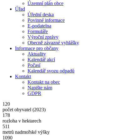
Územní plán obce
Úřad
Úřední deska
Povinné informace
E-podatelna
Formuláře
Výroční zprávy
Obecně závazné vyhlášky
Informace pro občany
Aktuality
Kalendář akcí
Počasí
Kalendář svozu odpadů
Kontakt
Kontakt na obec
Napište nám
GDPR
120
počet obyvatel (2023)
178
rozloha v hektarech
511
metrů nadmořské výšky
1090