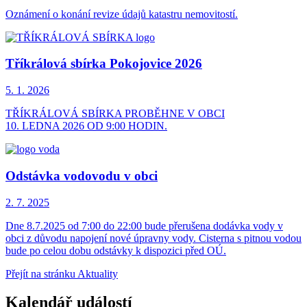
Oznámení o konání revize údajů katastru nemovitostí.
Tříkrálová sbírka Pokojovice 2026
5. 1.
2026
TŘÍKRÁLOVÁ SBÍRKA PROBĚHNE V OBCI
10. LEDNA 2026 OD 9:00 HODIN.
Odstávka vodovodu v obci
2. 7.
2025
Dne 8.7.2025 od 7:00 do 22:00 bude přerušena dodávka vody v
obci z důvodu napojení nové úpravny vody. Cisterna s pitnou vodou
bude po celou dobu odstávky k dispozici před OÚ.
Přejít na stránku Aktuality
Kalendář událostí