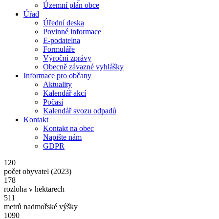
Územní plán obce
Úřad
Úřední deska
Povinné informace
E-podatelna
Formuláře
Výroční zprávy
Obecně závazné vyhlášky
Informace pro občany
Aktuality
Kalendář akcí
Počasí
Kalendář svozu odpadů
Kontakt
Kontakt na obec
Napište nám
GDPR
120
počet obyvatel (2023)
178
rozloha v hektarech
511
metrů nadmořské výšky
1090