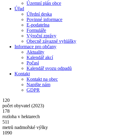
Územní plán obce
Úřad
Úřední deska
Povinné informace
E-podatelna
Formuláře
Výroční zprávy
Obecně závazné vyhlášky
Informace pro občany
Aktuality
Kalendář akcí
Počasí
Kalendář svozu odpadů
Kontakt
Kontakt na obec
Napište nám
GDPR
120
počet obyvatel (2023)
178
rozloha v hektarech
511
metrů nadmořské výšky
1090