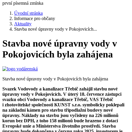
první písemná zmínka
Úvodní stránka
Informace pro občany
Aktuality
Stavba nové úpravny vody v Pokojovicích...
Stavba nové úpravny vody v
Pokojovicích byla zahájena
Stavba nové úpravny vody v Pokojovicích byla zahájena
Svazek Vodovody a kanalizace Třebíč zahájil stavbu nové
úpravny vody v Pokojovicích. V úterý 18. července zástupci
svazku obcí Vodovody a kanalizace Třebíč, VAS Třebíč
i zhotovitelské společnosti KUNST s.r.o. symbolicky poklepali
na základní kámen pro stavbu třípodlažní budovy nové
úpravny. Náklady na stavbu jsou vyčísleny na 226 milionů
korun bez DPH, z toho 158 milionů bude hrazeno z dotací
Evropské unie a Ministerstva životního prostředí. Stavba
úpravny bude dokončena v červnu roku 2025, investorem je