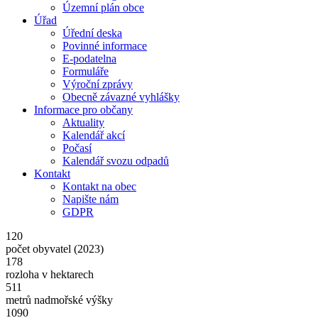
Územní plán obce
Úřad
Úřední deska
Povinné informace
E-podatelna
Formuláře
Výroční zprávy
Obecně závazné vyhlášky
Informace pro občany
Aktuality
Kalendář akcí
Počasí
Kalendář svozu odpadů
Kontakt
Kontakt na obec
Napište nám
GDPR
120
počet obyvatel (2023)
178
rozloha v hektarech
511
metrů nadmořské výšky
1090