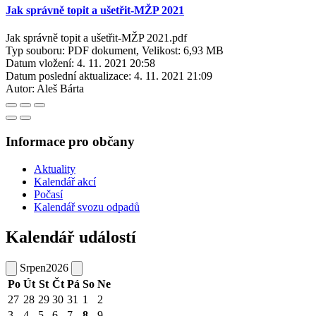
Jak správně topit a ušetřit-MŽP 2021
Jak správně topit a ušetřit-MŽP 2021.pdf
Typ souboru: PDF dokument, Velikost: 6,93 MB
Datum vložení:
4. 11. 2021 20:58
Datum poslední aktualizace:
4. 11. 2021 21:09
Autor:
Aleš Bárta
Informace pro občany
Aktuality
Kalendář akcí
Počasí
Kalendář svozu odpadů
Kalendář událostí
Srpen
2026
Po
Út
St
Čt
Pá
So
Ne
27
28
29
30
31
1
2
3
4
5
6
7
8
9