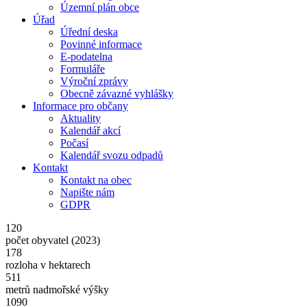
Územní plán obce
Úřad
Úřední deska
Povinné informace
E-podatelna
Formuláře
Výroční zprávy
Obecně závazné vyhlášky
Informace pro občany
Aktuality
Kalendář akcí
Počasí
Kalendář svozu odpadů
Kontakt
Kontakt na obec
Napište nám
GDPR
120
počet obyvatel (2023)
178
rozloha v hektarech
511
metrů nadmořské výšky
1090