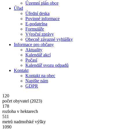
Územní plán obce
Úřad
Úřední deska
Povinné informace
E-podatelna
Formuláře
Výroční zprávy
Obecně závazné vyhlášky
Informace pro občany
Aktuality
Kalendář akcí
Počasí
Kalendář svozu odpadů
Kontakt
Kontakt na obec
Napište nám
GDPR
120
počet obyvatel (2023)
178
rozloha v hektarech
511
metrů nadmořské výšky
1090